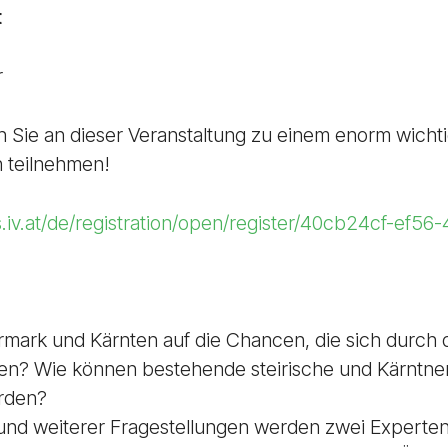
t
r
h Sie an dieser Veranstaltung zu einem enorm wich
h teilnehmen!
s.iv.at/de/registration/open/register/40cb24cf-ef56
ermark und Kärnten auf die Chancen, die sich durch
ten? Wie können bestehende steirische und Kärntne
rden?
und weiterer Fragestellungen werden zwei Expert