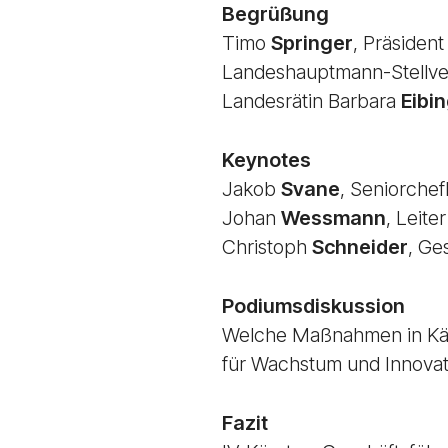
Begrüßung
Timo
Springer
, Präsiden
Landeshauptmann-Stellve
Landesrätin Barbara
Eibi
Keynotes
Jakob
Svane
, Seniorchef
Johan
Wessmann
, Leite
Christoph
Schneider
, Ge
Podiumsdiskussion
Welche Maßnahmen in Kärn
für Wachstum und Innovati
Fazit