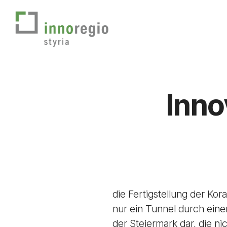
Skip
to
main
content
Inno
die Fertigstellung der Kor
nur ein Tunnel durch eine
der Steiermark dar, die ni