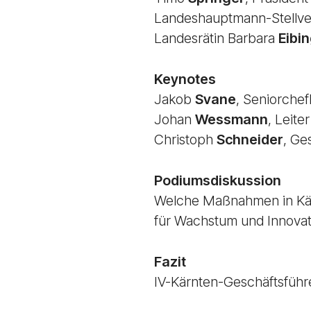
Landeshauptmann-Stellve
Landesrätin Barbara
Eibi
Keynotes
Jakob
Svane
, Seniorchef
Johan
Wessmann
, Leite
Christoph
Schneider
, Ge
Podiumsdiskussion
Welche Maßnahmen in Kärn
für Wachstum und Innovati
Fazit
IV-Kärnten-Geschäftsführ