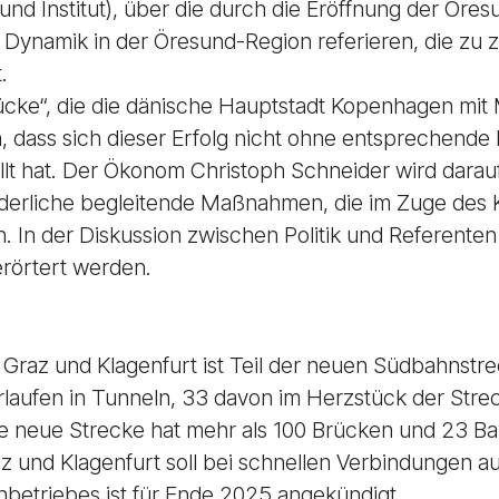
und Institut), über die durch die Eröffnung der Ör
e Dynamik in der Öresund-Region referieren, die zu z
.
ücke“, die die dänische Hauptstadt Kopenhagen mi
h, dass sich dieser Erfolg nicht ohne entsprechen
llt hat. Der Ökonom Christoph Schneider wird dara
rderliche begleitende Maßnahmen, die im Zuge des
 In der Diskussion zwischen Politik und Referenten 
erörtert werden.
Graz und Klagenfurt ist Teil der neuen Südbahnstre
laufen in Tunneln, 33 davon im Herzstück der Stre
e neue Strecke hat mehr als 100 Brücken und 23 Bah
z und Klagenfurt soll bei schnellen Verbindungen au
betriebes ist für Ende 2025 angekündigt.