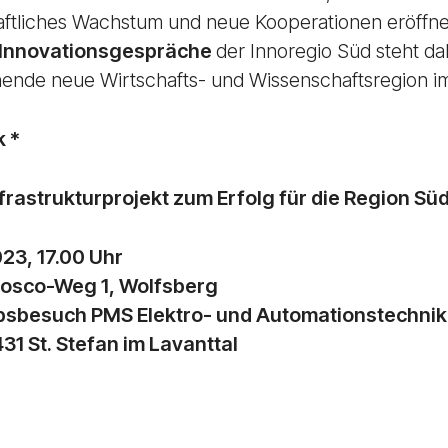
aftliches Wachstum und neue Kooperationen eröffne
Innovationsgespräche
der Innoregio Süd steht da
hende neue Wirtschafts- und Wissenschaftsregion i
k *
rastrukturprojekt zum Erfolg für die Region Sü
023, 17.00 Uhr
Bosco-Weg 1, Wolfsberg
iebsbesuch PMS Elektro- und Automationstechnik
1 St. Stefan im Lavanttal