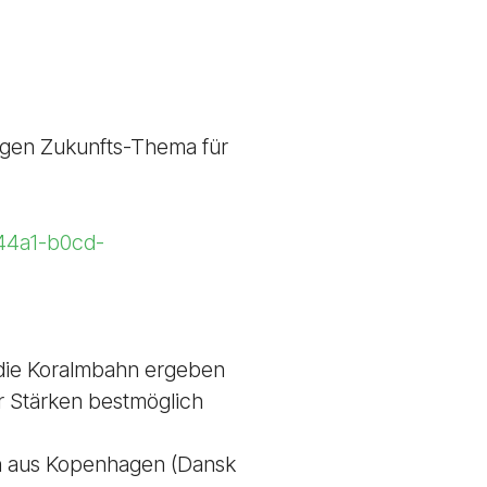
tigen Zukunfts-Thema für
-44a1-b0cd-
 die Koralmbahn ergeben
r Stärken bestmöglich
en aus Kopenhagen (Dansk