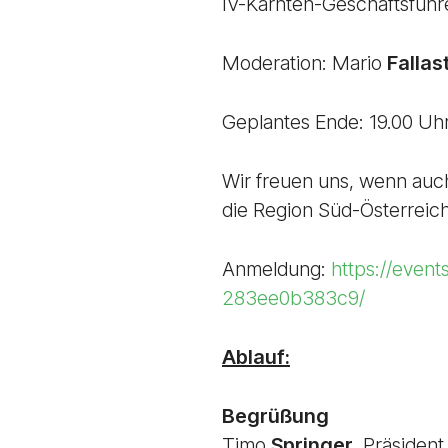
IV-Kärnten-Geschäftsführ
Moderation: Mario
Fallas
Geplantes Ende: 19.00 Uh
Wir freuen uns, wenn auc
die Region Süd-Österreic
Anmeldung:
https://event
283ee0b383c9/
Ablauf:
Begrüßung
Timo
Springer
, Präsiden