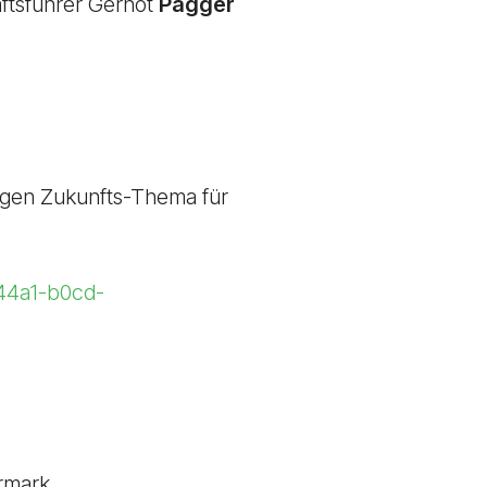
ftsführer Gernot
Pagger
tigen Zukunfts-Thema für
-44a1-b0cd-
ermark,