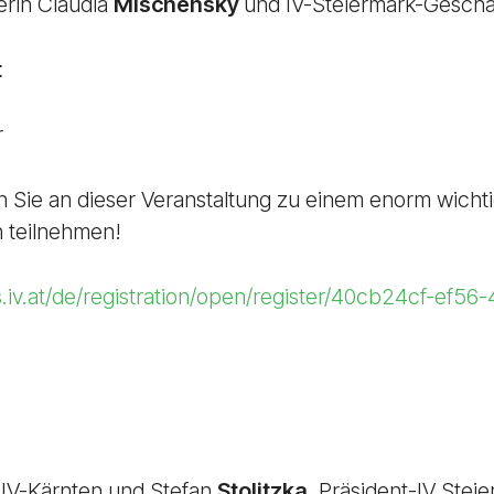
erin Claudia
Mischensky
und IV-Steiermark-Geschä
t
r
h Sie an dieser Veranstaltung zu einem enorm wich
h teilnehmen!
s.iv.at/de/registration/open/register/40cb24cf-ef56
t IV-Kärnten und Stefan
Stolitzka
, Präsident-IV Stei