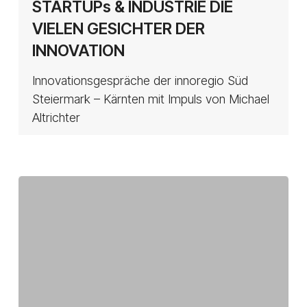
STARTUPs & INDUSTRIE DIE
&
VIELEN GESICHTER DER
INDUSTRIE
INNOVATION
DIE
VIELEN
Innovationsgespräche der innoregio Süd
GESICHTER
Steiermark – Kärnten mit Impuls von Michael
DER
Altrichter
INNOVATION