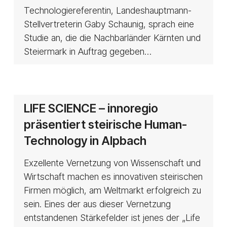
Technologiereferentin, Landeshauptmann-
Stellvertreterin Gaby Schaunig, sprach eine
Studie an, die die Nachbarländer Kärnten und
Steiermark in Auftrag gegeben…
LIFE
LIFE SCIENCE – innoregio
SCIENCE
präsentiert steirische Human-
–
Technology in Alpbach
innoregio
präsentiert
Exzellente Vernetzung von Wissenschaft und
steirische
Wirtschaft machen es innovativen steirischen
Human-
Firmen möglich, am Weltmarkt erfolgreich zu
Technology
sein. Eines der aus dieser Vernetzung
in
entstandenen Stärkefelder ist jenes der „Life
Alpbach