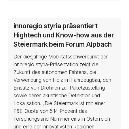
innoregio
innoregio styria präsentiert
styria
Hightech und Know-how aus der
präsentiert
Steiermark beim Forum Alpbach
Hightech
und
Der diesjährige Mobilitätsschwerpunkt der
Know-
innoregio styria-Präsentation zeigt die
how
Zukunft des autonomen Fahrens, die
aus
Verwendung von Holz im Fahrzeugbau, den
der
Einsatz von Drohnen zur Paketzustellung
Steiermark
sowie deren akustische Detektion und
beim
Lokalisation. „Die Steiermark ist mit einer
Forum
F&E-Quote von 5,14 Prozent das
Alpbach
Forschungsland Nummer eins in Österreich
und eine der innovativsten Regionen